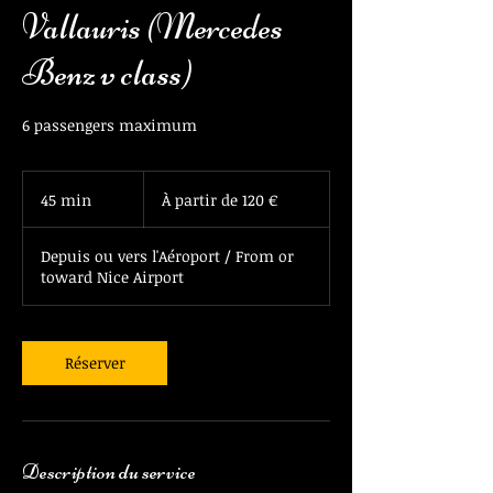
Vallauris (Mercedes
Benz v class)
6 passengers maximum
À
partir
45 min
4
À partir de 120 €
de
120
5
euros
m
Depuis ou vers l'Aéroport / From or
i
toward Nice Airport
n
Réserver
Description du service