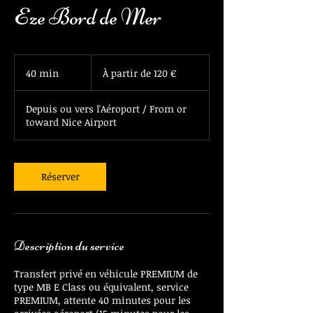
Eze Bord de Mer
À
partir
40 min
4
À partir de 120 €
de
120
0
euros
m
Depuis ou vers l'Aéroport / From or
i
toward Nice Airport
n
Réserver
Description du service
Transfert privé en véhicule PREMIUM de
type MB E Class ou équivalent, service
PREMIUM, attente 40 minutes pour les