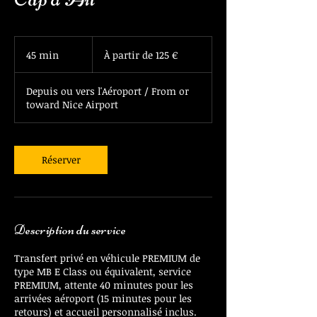
À
partir
45 min
4
À partir de 125 €
de
125
5
euros
m
Depuis ou vers l'Aéroport / From or
i
toward Nice Airport
n
Réserver
Description du service
Transfert privé en véhicule PREMIUM de
type MB E Class ou équivalent, service
PREMIUM, attente 40 minutes pour les
arrivées aéroport (15 minutes pour les
retours) et accueil personnalisé inclus.