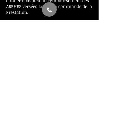
donnera pas lieu au remboursement des
ARRHES versées lors de la commande de la
Prestation.
Coordonnées
+ 0033669973590
info@elite-travel-vtc.com
24 Avenue des Sources, Villeneuve-Loubet,
France
Last 2h visitors map