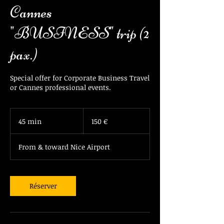
Cannes
"BUSINESS" trip (2
pax.)
Special offer for Corporate Business Travel
or Cannes professional events.
150
euros
45 min
4
150 €
5
m
From & toward Nice Airport
i
n
Réserver