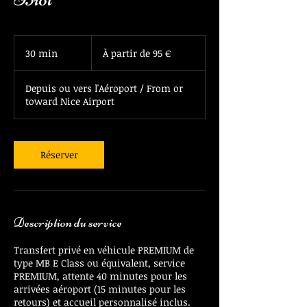
À
partir
30 min
3
À partir de 95 €
de
95
0
euros
m
Depuis ou vers l'Aéroport / From or
i
toward Nice Airport
n
Réserver
Description du service
Transfert privé en véhicule PREMIUM de
type MB E Class ou équivalent, service
PREMIUM, attente 40 minutes pour les
arrivées aéroport (15 minutes pour les
retours) et accueil personnalisé inclus.