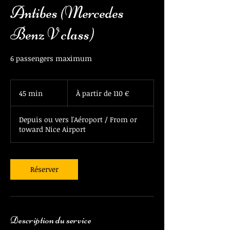
Antibes (Mercedes
Benz V class)
6 passengers maximum
À
partir
45 min
4
À partir de 110 €
de
110
5
euros
m
Depuis ou vers l'Aéroport / From or
i
toward Nice Airport
n
Réserver
Description du service