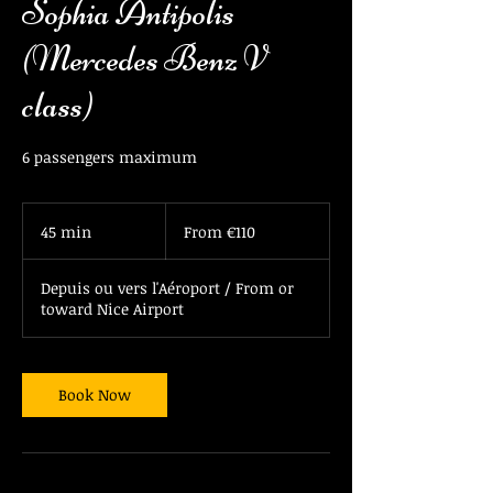
Sophia Antipolis
(Mercedes Benz V
class)
6 passengers maximum
From
110
45 min
4
From €110
euros
5
m
Depuis ou vers l'Aéroport / From or
i
toward Nice Airport
n
Book Now