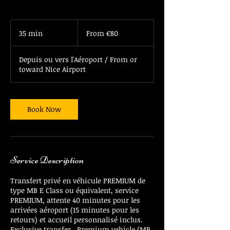
From
80
35 min
3
From €80
euros
5
m
Depuis ou vers l'Aéroport / From or
i
toward Nice Airport
n
Book Now
Service Description
Transfert privé en véhicule PREMIUM de
type MB E Class ou équivalent, service
PREMIUM, attente 40 minutes pour les
arrivées aéroport (15 minutes pour les
retours) et accueil personnalisé inclus.
Exclusive transfer , Premium vehicle (MB