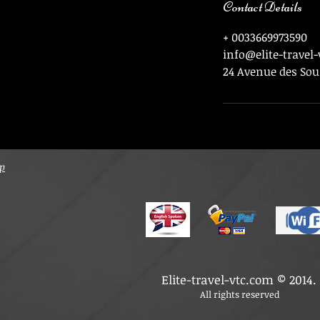
Contact Details
+ 0033669973590
info@elite-travel
24 Avenue des Sou
ap
Elite-travel-vtc.com © 2014.
All rights reserved