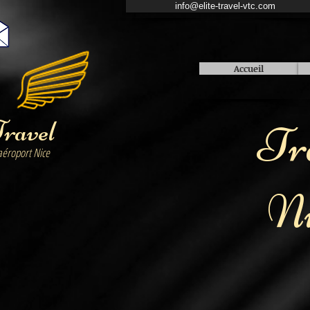
info@elite-travel-vtc.com
Accueil
Travel
Tr
aéroport Nice
Ni