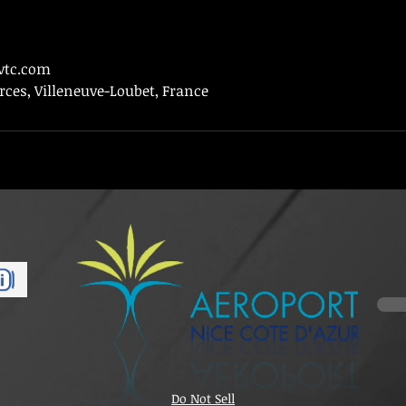
-vtc.com
rces, Villeneuve-Loubet, France
Do Not Sell