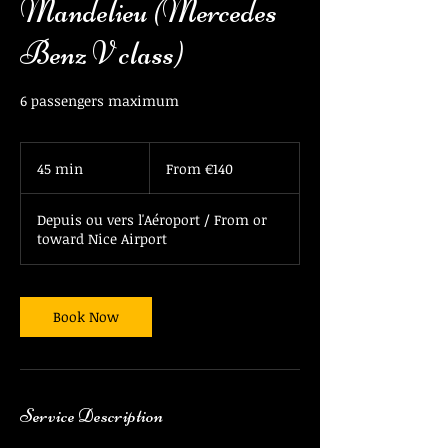
Mandelieu (Mercedes
Benz V class)
6 passengers maximum
From
140
45 min
4
From €140
euros
5
m
Depuis ou vers l'Aéroport / From or
i
toward Nice Airport
n
Book Now
Service Description