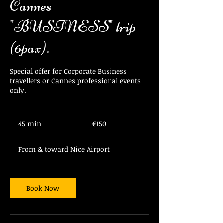
Cannes
"BUSINESS" trip
(6pax).
Special offer for Corporate Business
travellers or Cannes professional events
only.
150
euros
45 min
4
€150
5
m
From & toward Nice Airport
i
n
Book Now