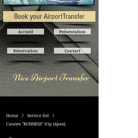
Book your AirportTransfer
Accueil
Présentation
Réservation
Contact
Nice Airport Transfer
Home
Service list
Cannes "BUSINESS" trip (6pax).