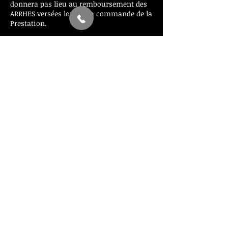
donnera pas lieu au remboursement des
ARRHES versées lors de la commande de la
Prestation.
Contact Details
+ 0033669973590
info@elite-travel-vtc.com
24 Avenue des Sources, Villeneuve-Loubet,
France
Last 24h visitors map