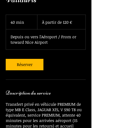
À
partir
40 min
4
À partir de 120 €
de
120
0
euros
m
Depuis ou vers l'Aéroport / From or
i
toward Nice Airport
n
Réserver
Description du service
Transfert privé en véhicule PREMIUM de
type MB E Class, JAGUAR XfS, V S90 T8 ou
équivalent, service PREMIUM, attente 40
minutes pour les arrivées aéroport (15
minutes pour les retours) et accueil