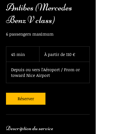
Antibes (Mercedes
Benz V class)
6 passengers maximum
À
partir
45 min
4
À partir de 110 €
de
110
5
euros
m
Depuis ou vers l'Aéroport / From or
i
toward Nice Airport
n
Réserver
Description du service