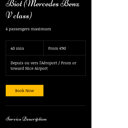
Biot (Mercedes Benz
V class)
6 passengers maximum
From
90
40 min
4
From €90
euros
0
m
Depuis ou vers l'Aéroport / From or
i
toward Nice Airport
n
Book Now
Service Description