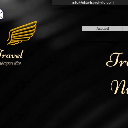
info@elite-travel-vtc.com
Accueil
Travel
Tr
aéroport Nice
Ni