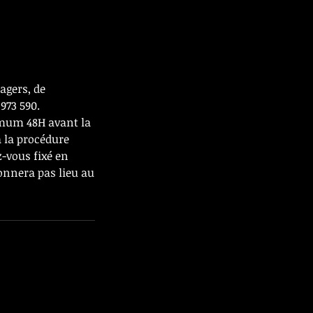
agers, de
973 590.
imum 48H avant la
 la procédure
-vous fixé en
donnera pas lieu au