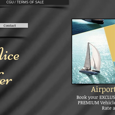
CGU / TERMS OF SALE
Contact
ice
er
Airpor
Book your EXCLUS
PREMIUM Vehicle,
Rate a